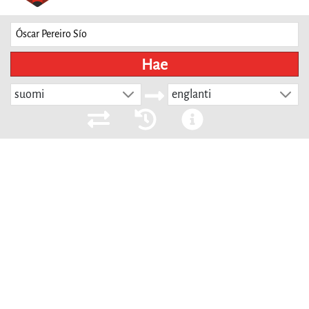
Hae
suomi
englanti