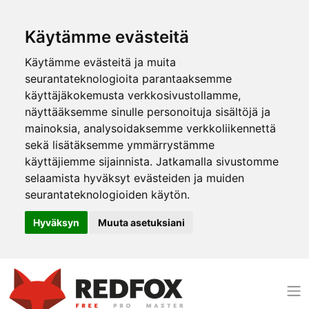
Käytämme evästeitä
Käytämme evästeitä ja muita
seurantateknologioita parantaaksemme
käyttäjäkokemusta verkkosivustollamme,
näyttääksemme sinulle personoituja sisältöjä ja
mainoksia, analysoidaksemme verkkoliikennettä
sekä lisätäksemme ymmärrystämme
käyttäjiemme sijainnista. Jatkamalla sivustomme
selaamista hyväksyt evästeiden ja muiden
seurantateknologioiden käytön.
Hyväksyn
Muuta asetuksiani