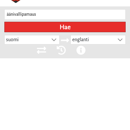
Hae
suomi
englanti