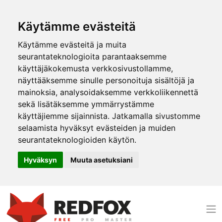
Käytämme evästeitä
Käytämme evästeitä ja muita
seurantateknologioita parantaaksemme
käyttäjäkokemusta verkkosivustollamme,
näyttääksemme sinulle personoituja sisältöjä ja
mainoksia, analysoidaksemme verkkoliikennettä
sekä lisätäksemme ymmärrystämme
käyttäjiemme sijainnista. Jatkamalla sivustomme
selaamista hyväksyt evästeiden ja muiden
seurantateknologioiden käytön.
Hyväksyn
Muuta asetuksiani