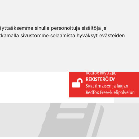
ttääksemme sinulle personoituja sisältöjä ja
tkamalla sivustomme selaamista hyväksyt evästeiden
Redfox käyttäjä,
REKISTERÖIDY
KIELI
KIRJAUDU SISÄÄN
Saat ilmaisen ja laajan
REKISTERÖIDY
FI
Redfox Free+kielipalvelun.