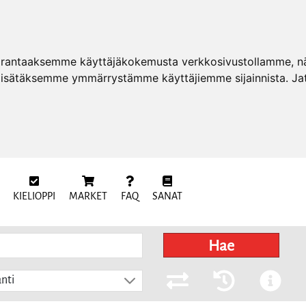
arantaaksemme käyttäjäkokemusta verkkosivustollamme, näy
 lisätäksemme ymmärrystämme käyttäjiemme sijainnista. Ja
KIELIOPPI
MARKET
FAQ
SANAT
Hae
nti