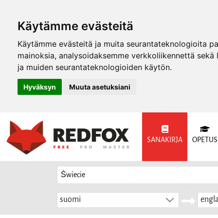
Käytämme evästeitä
Käytämme evästeitä ja muita seurantateknologioita p
mainoksia, analysoidaksemme verkkoliikennettä sekä
ja muiden seurantateknologioiden käytön.
Hyväksyn
Muuta asetuksiani
SANAKIRJA
OPETUS
suomi
engla