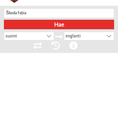
Hae
suomi
englanti