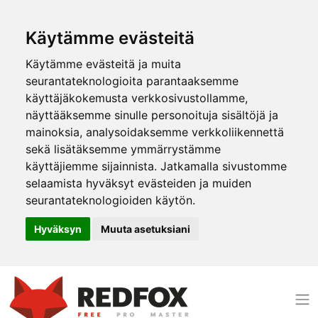
Käytämme evästeitä
Käytämme evästeitä ja muita
seurantateknologioita parantaaksemme
käyttäjäkokemusta verkkosivustollamme,
näyttääksemme sinulle personoituja sisältöjä ja
mainoksia, analysoidaksemme verkkoliikennettä
sekä lisätäksemme ymmärrystämme
käyttäjiemme sijainnista. Jatkamalla sivustomme
selaamista hyväksyt evästeiden ja muiden
seurantateknologioiden käytön.
Hyväksyn
Muuta asetuksiani