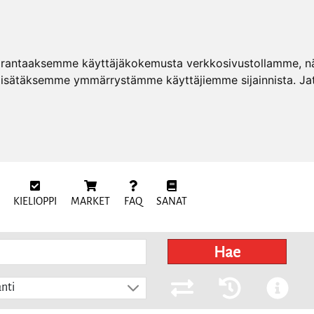
arantaaksemme käyttäjäkokemusta verkkosivustollamme, näy
 lisätäksemme ymmärrystämme käyttäjiemme sijainnista. Ja
KIELIOPPI
MARKET
FAQ
SANAT
Hae
nti