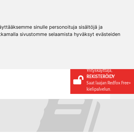
ttääksemme sinulle personoituja sisältöjä ja
tkamalla sivustomme selaamista hyväksyt evästeiden
Yrityskäyttäjä,
REKISTERÖIDY
KIELI
KIRJAUDU SISÄÄN
Saat laajan Redfox Free+
REKISTERÖIDY
FI
kielipalvelun.