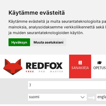
Käytämme evästeitä
Käytämme evästeitä ja muita seurantateknologioita p
mainoksia, analysoidaksemme verkkoliikennettä sekä
ja muiden seurantateknologioiden käytön.
Hyväksyn
Muuta asetuksiani
SANAKIRJA
OPETUS
suomi
engla