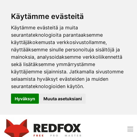
Käytämme evästeitä
Käytämme evästeitä ja muita
seurantateknologioita parantaaksemme
käyttäjäkokemusta verkkosivustollamme,
näyttääksemme sinulle personoituja sisältöjä ja
mainoksia, analysoidaksemme verkkoliikennettä
sekä lisätäksemme ymmärrystämme
käyttäjiemme sijainnista. Jatkamalla sivustomme
selaamista hyväksyt evästeiden ja muiden
seurantateknologioiden käytön.
Hyväksyn
Muuta asetuksiani