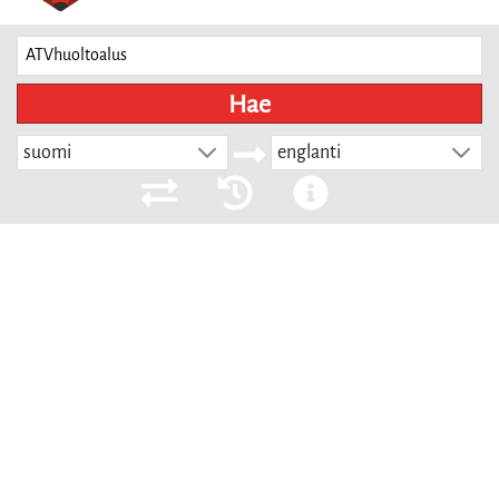
Hae
suomi
englanti