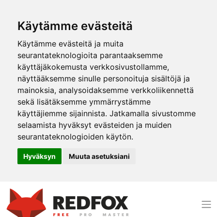
Käytämme evästeitä
Käytämme evästeitä ja muita
seurantateknologioita parantaaksemme
käyttäjäkokemusta verkkosivustollamme,
näyttääksemme sinulle personoituja sisältöjä ja
mainoksia, analysoidaksemme verkkoliikennettä
sekä lisätäksemme ymmärrystämme
käyttäjiemme sijainnista. Jatkamalla sivustomme
selaamista hyväksyt evästeiden ja muiden
seurantateknologioiden käytön.
Hyväksyn
Muuta asetuksiani