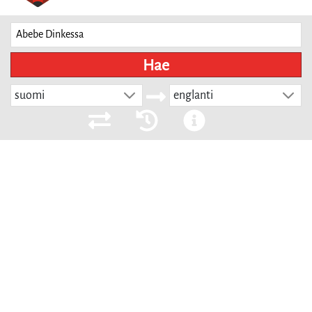
Hae
suomi
englanti