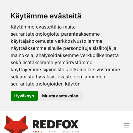
Käytämme evästeitä
Käytämme evästeitä ja muita
seurantateknologioita parantaaksemme
käyttäjäkokemusta verkkosivustollamme,
näyttääksemme sinulle personoituja sisältöjä ja
mainoksia, analysoidaksemme verkkoliikennettä
sekä lisätäksemme ymmärrystämme
käyttäjiemme sijainnista. Jatkamalla sivustomme
selaamista hyväksyt evästeiden ja muiden
seurantateknologioiden käytön.
Hyväksyn
Muuta asetuksiani