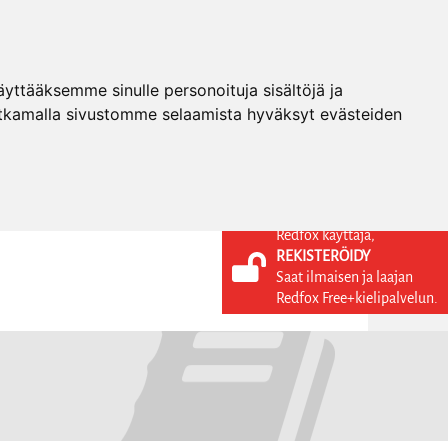
ttääksemme sinulle personoituja sisältöjä ja
tkamalla sivustomme selaamista hyväksyt evästeiden
Redfox käyttäjä,
REKISTERÖIDY
KIELI
KIRJAUDU SISÄÄN
Saat ilmaisen ja laajan
REKISTERÖIDY
FI
Redfox Free+kielipalvelun.