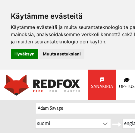
Käytämme evästeitä
Käytämme evästeitä ja muita seurantateknologioita p
mainoksia, analysoidaksemme verkkoliikennettä sekä
ja muiden seurantateknologioiden käytön.
Hyväksyn
Muuta asetuksiani
SANAKIRJA
OPETUS
suomi
engla