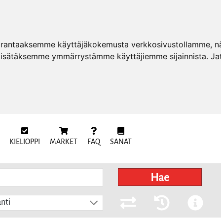
arantaaksemme käyttäjäkokemusta verkkosivustollamme, näy
 lisätäksemme ymmärrystämme käyttäjiemme sijainnista. Ja
KIELIOPPI
MARKET
FAQ
SANAT
Hae
nti