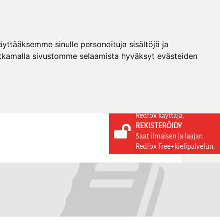
ttääksemme sinulle personoituja sisältöjä ja
tkamalla sivustomme selaamista hyväksyt evästeiden
Redfox käyttäjä,
REKISTERÖIDY
KIELI
KIRJAUDU SISÄÄN
Saat ilmaisen ja laajan
REKISTERÖIDY
FI
Redfox Free+kielipalvelun.