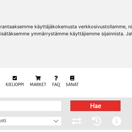
arantaaksemme käyttäjäkokemusta verkkosivustollamme, näy
 lisätäksemme ymmärrystämme käyttäjiemme sijainnista. Ja
KIELIOPPI
MARKET
FAQ
SANAT
Hae
nti