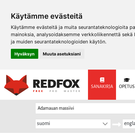
Käytämme evästeitä
Käytämme evästeitä ja muita seurantateknologioita p
mainoksia, analysoidaksemme verkkoliikennettä sekä
ja muiden seurantateknologioiden käytön.
Hyväksyn
Muuta asetuksiani
SANAKIRJA
OPETUS
suomi
engla