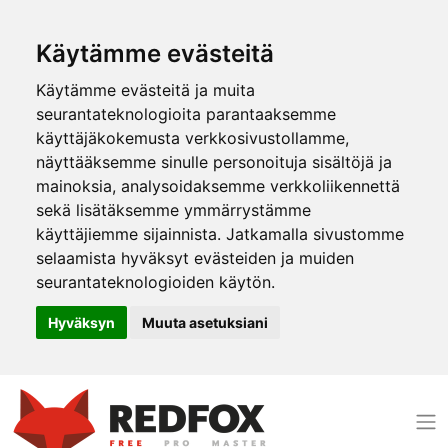
Käytämme evästeitä
Käytämme evästeitä ja muita
seurantateknologioita parantaaksemme
käyttäjäkokemusta verkkosivustollamme,
näyttääksemme sinulle personoituja sisältöjä ja
mainoksia, analysoidaksemme verkkoliikennettä
sekä lisätäksemme ymmärrystämme
käyttäjiemme sijainnista. Jatkamalla sivustomme
selaamista hyväksyt evästeiden ja muiden
seurantateknologioiden käytön.
Hyväksyn
Muuta asetuksiani