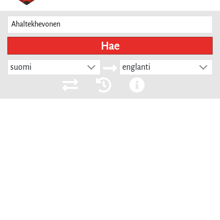
Hae
suomi
englanti