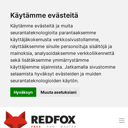
Käytämme evästeitä
Käytämme evästeitä ja muita
seurantateknologioita parantaaksemme
käyttäjäkokemusta verkkosivustollamme,
näyttääksemme sinulle personoituja sisältöjä ja
mainoksia, analysoidaksemme verkkoliikennettä
sekä lisätäksemme ymmärrystämme
käyttäjiemme sijainnista. Jatkamalla sivustomme
selaamista hyväksyt evästeiden ja muiden
seurantateknologioiden käytön.
Hyväksyn
Muuta asetuksiani