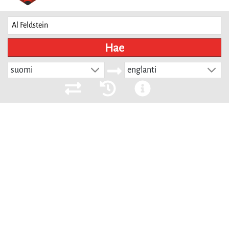
Hae
suomi
englanti