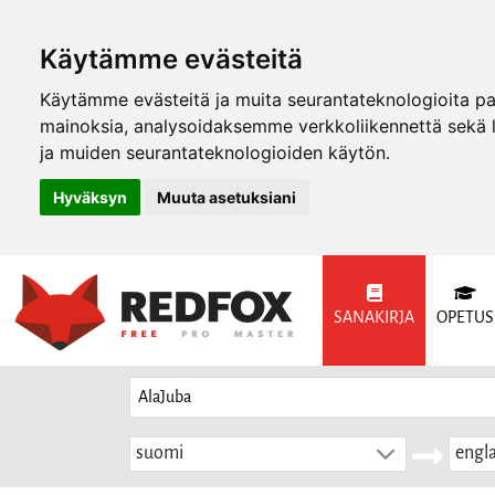
Käytämme evästeitä
Käytämme evästeitä ja muita seurantateknologioita p
mainoksia, analysoidaksemme verkkoliikennettä sekä
ja muiden seurantateknologioiden käytön.
Hyväksyn
Muuta asetuksiani
SANAKIRJA
OPETUS
suomi
engla