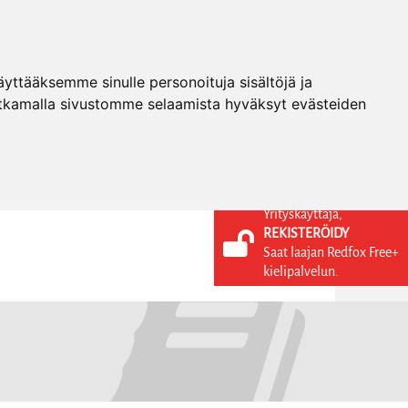
ttääksemme sinulle personoituja sisältöjä ja
tkamalla sivustomme selaamista hyväksyt evästeiden
Yrityskäyttäjä,
REKISTERÖIDY
KIELI
KIRJAUDU SISÄÄN
Saat laajan Redfox Free+
REKISTERÖIDY
FI
kielipalvelun.