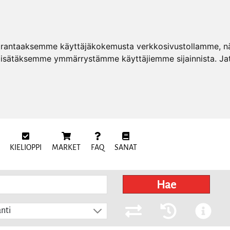
arantaaksemme käyttäjäkokemusta verkkosivustollamme, näy
 lisätäksemme ymmärrystämme käyttäjiemme sijainnista. Ja
KIELIOPPI
MARKET
FAQ
SANAT
Hae
nti