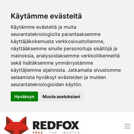
Käytämme evästeitä
Käytämme evästeitä ja muita
seurantateknologioita parantaaksemme
käyttäjäkokemusta verkkosivustollamme,
näyttääksemme sinulle personoituja sisältöjä ja
mainoksia, analysoidaksemme verkkoliikennettä
sekä lisätäksemme ymmärrystämme
käyttäjiemme sijainnista. Jatkamalla sivustomme
selaamista hyväksyt evästeiden ja muiden
seurantateknologioiden käytön.
Hyväksyn
Muuta asetuksiani