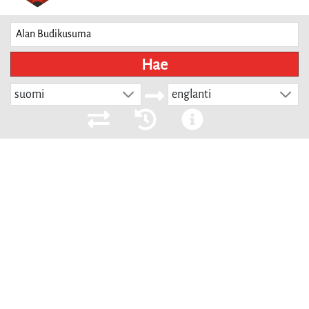
Hae
suomi
englanti