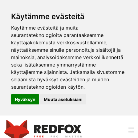
Käytämme evästeitä
Käytämme evästeitä ja muita
seurantateknologioita parantaaksemme
käyttäjäkokemusta verkkosivustollamme,
näyttääksemme sinulle personoituja sisältöjä ja
mainoksia, analysoidaksemme verkkoliikennettä
sekä lisätäksemme ymmärrystämme
käyttäjiemme sijainnista. Jatkamalla sivustomme
selaamista hyväksyt evästeiden ja muiden
seurantateknologioiden käytön.
Hyväksyn
Muuta asetuksiani