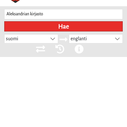
Hae
suomi
englanti