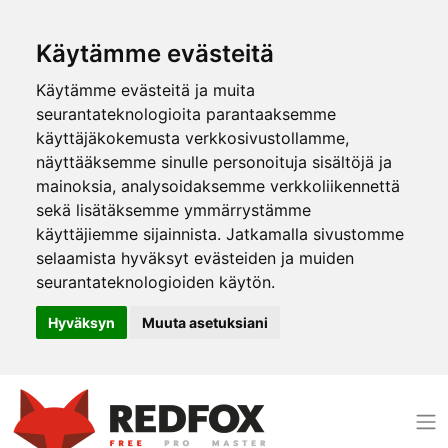
Käytämme evästeitä
Käytämme evästeitä ja muita
seurantateknologioita parantaaksemme
käyttäjäkokemusta verkkosivustollamme,
näyttääksemme sinulle personoituja sisältöjä ja
mainoksia, analysoidaksemme verkkoliikennettä
sekä lisätäksemme ymmärrystämme
käyttäjiemme sijainnista. Jatkamalla sivustomme
selaamista hyväksyt evästeiden ja muiden
seurantateknologioiden käytön.
Hyväksyn
Muuta asetuksiani