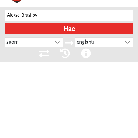
Hae
suomi
englanti