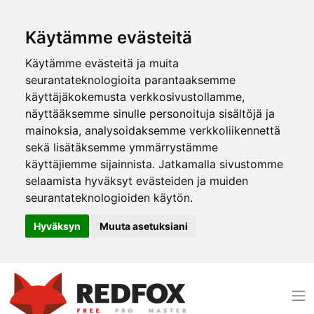
Käytämme evästeitä
Käytämme evästeitä ja muita
seurantateknologioita parantaaksemme
käyttäjäkokemusta verkkosivustollamme,
näyttääksemme sinulle personoituja sisältöjä ja
mainoksia, analysoidaksemme verkkoliikennettä
sekä lisätäksemme ymmärrystämme
käyttäjiemme sijainnista. Jatkamalla sivustomme
selaamista hyväksyt evästeiden ja muiden
seurantateknologioiden käytön.
Hyväksyn
Muuta asetuksiani