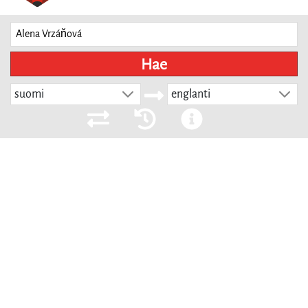
Hae
suomi
englanti