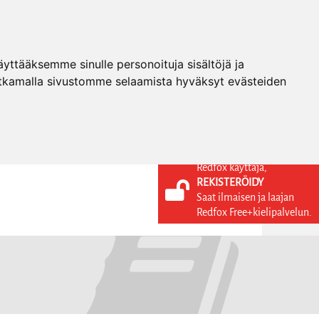
ttääksemme sinulle personoituja sisältöjä ja
tkamalla sivustomme selaamista hyväksyt evästeiden
Redfox käyttäjä,
REKISTERÖIDY
KIELI
KIRJAUDU SISÄÄN
Saat ilmaisen ja laajan
REKISTERÖIDY
FI
Redfox Free+kielipalvelun.