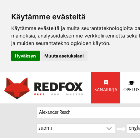
Käytämme evästeitä
Käytämme evästeitä ja muita seurantateknologioita p
mainoksia, analysoidaksemme verkkoliikennettä sekä
ja muiden seurantateknologioiden käytön.
Hyväksyn
Muuta asetuksiani
SANAKIRJA
OPETUS
suomi
engla