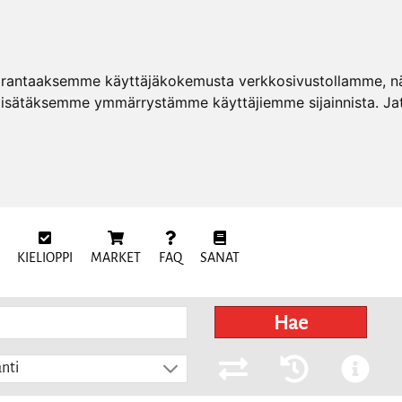
arantaaksemme käyttäjäkokemusta verkkosivustollamme, näy
 lisätäksemme ymmärrystämme käyttäjiemme sijainnista. Ja
KIELIOPPI
MARKET
FAQ
SANAT
Hae
nti