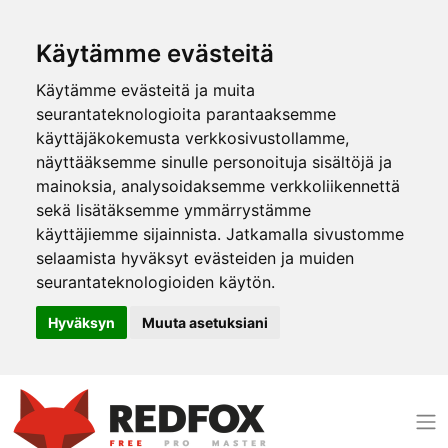
Käytämme evästeitä
Käytämme evästeitä ja muita
seurantateknologioita parantaaksemme
käyttäjäkokemusta verkkosivustollamme,
näyttääksemme sinulle personoituja sisältöjä ja
mainoksia, analysoidaksemme verkkoliikennettä
sekä lisätäksemme ymmärrystämme
käyttäjiemme sijainnista. Jatkamalla sivustomme
selaamista hyväksyt evästeiden ja muiden
seurantateknologioiden käytön.
Hyväksyn
Muuta asetuksiani