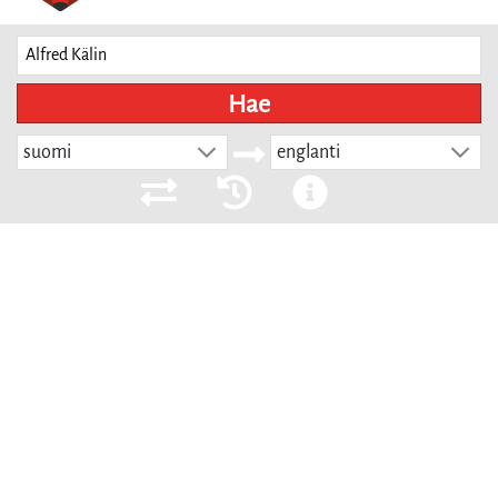
Hae
suomi
englanti