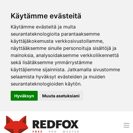
Käytämme evästeitä
Käytämme evästeitä ja muita
seurantateknologioita parantaaksemme
käyttäjäkokemusta verkkosivustollamme,
näyttääksemme sinulle personoituja sisältöjä ja
mainoksia, analysoidaksemme verkkoliikennettä
sekä lisätäksemme ymmärrystämme
käyttäjiemme sijainnista. Jatkamalla sivustomme
selaamista hyväksyt evästeiden ja muiden
seurantateknologioiden käytön.
Hyväksyn
Muuta asetuksiani