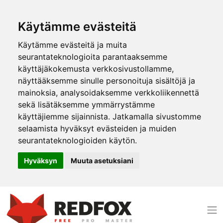
Käytämme evästeitä
Käytämme evästeitä ja muita
seurantateknologioita parantaaksemme
käyttäjäkokemusta verkkosivustollamme,
näyttääksemme sinulle personoituja sisältöjä ja
mainoksia, analysoidaksemme verkkoliikennettä
sekä lisätäksemme ymmärrystämme
käyttäjiemme sijainnista. Jatkamalla sivustomme
selaamista hyväksyt evästeiden ja muiden
seurantateknologioiden käytön.
Hyväksyn
Muuta asetuksiani