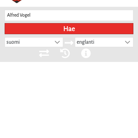
Hae
suomi
englanti