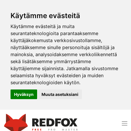
Käytämme evästeitä
Käytämme evästeitä ja muita
seurantateknologioita parantaaksemme
käyttäjäkokemusta verkkosivustollamme,
näyttääksemme sinulle personoituja sisältöjä ja
mainoksia, analysoidaksemme verkkoliikennettä
sekä lisätäksemme ymmärrystämme
käyttäjiemme sijainnista. Jatkamalla sivustomme
selaamista hyväksyt evästeiden ja muiden
seurantateknologioiden käytön.
Hyväksyn
Muuta asetuksiani