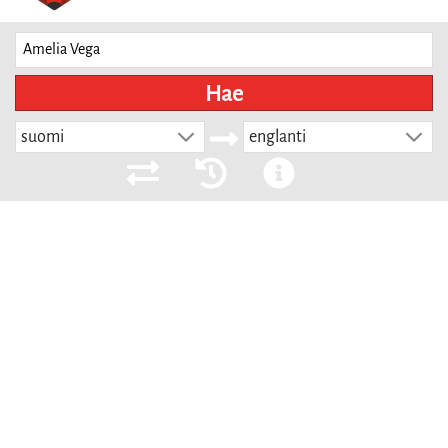
Hae
suomi
englanti