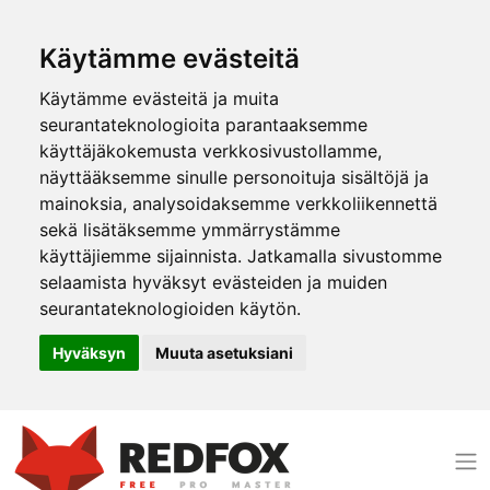
Käytämme evästeitä
Käytämme evästeitä ja muita
seurantateknologioita parantaaksemme
käyttäjäkokemusta verkkosivustollamme,
näyttääksemme sinulle personoituja sisältöjä ja
mainoksia, analysoidaksemme verkkoliikennettä
sekä lisätäksemme ymmärrystämme
käyttäjiemme sijainnista. Jatkamalla sivustomme
selaamista hyväksyt evästeiden ja muiden
seurantateknologioiden käytön.
Hyväksyn
Muuta asetuksiani