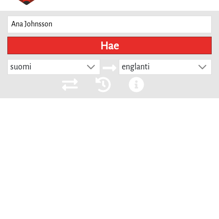
Hae
suomi
englanti