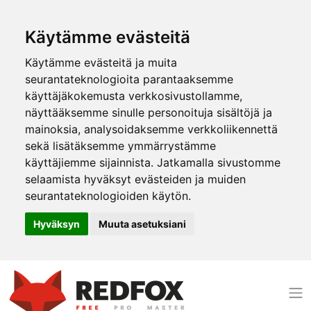
Käytämme evästeitä
Käytämme evästeitä ja muita
seurantateknologioita parantaaksemme
käyttäjäkokemusta verkkosivustollamme,
näyttääksemme sinulle personoituja sisältöjä ja
mainoksia, analysoidaksemme verkkoliikennettä
sekä lisätäksemme ymmärrystämme
käyttäjiemme sijainnista. Jatkamalla sivustomme
selaamista hyväksyt evästeiden ja muiden
seurantateknologioiden käytön.
Hyväksyn
Muuta asetuksiani