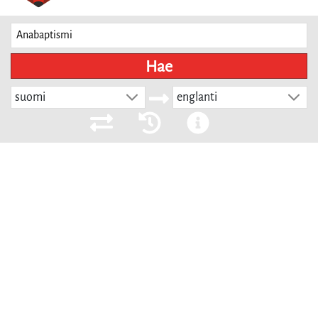
Hae
suomi
englanti