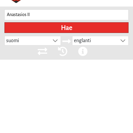
Hae
suomi
englanti