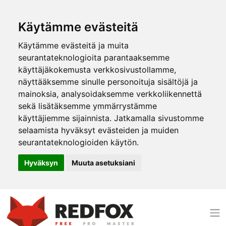
Käytämme evästeitä
Käytämme evästeitä ja muita
seurantateknologioita parantaaksemme
käyttäjäkokemusta verkkosivustollamme,
näyttääksemme sinulle personoituja sisältöjä ja
mainoksia, analysoidaksemme verkkoliikennettä
sekä lisätäksemme ymmärrystämme
käyttäjiemme sijainnista. Jatkamalla sivustomme
selaamista hyväksyt evästeiden ja muiden
seurantateknologioiden käytön.
Hyväksyn
Muuta asetuksiani