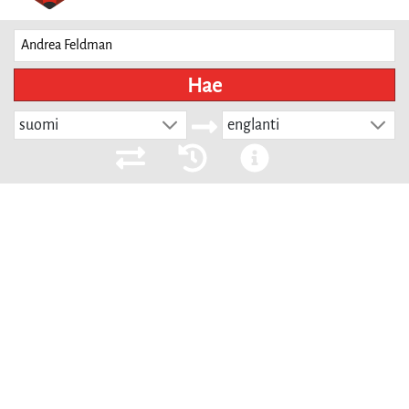
Hae
suomi
englanti