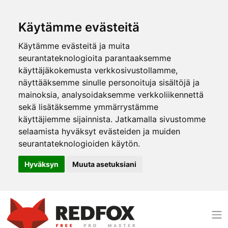
Käytämme evästeitä
Käytämme evästeitä ja muita
seurantateknologioita parantaaksemme
käyttäjäkokemusta verkkosivustollamme,
näyttääksemme sinulle personoituja sisältöjä ja
mainoksia, analysoidaksemme verkkoliikennettä
sekä lisätäksemme ymmärrystämme
käyttäjiemme sijainnista. Jatkamalla sivustomme
selaamista hyväksyt evästeiden ja muiden
seurantateknologioiden käytön.
Hyväksyn
Muuta asetuksiani