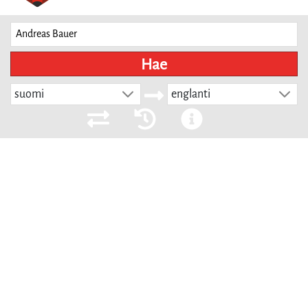
Hae
suomi
englanti