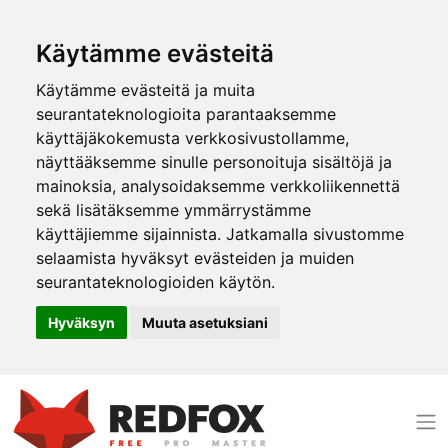
Käytämme evästeitä
Käytämme evästeitä ja muita
seurantateknologioita parantaaksemme
käyttäjäkokemusta verkkosivustollamme,
näyttääksemme sinulle personoituja sisältöjä ja
mainoksia, analysoidaksemme verkkoliikennettä
sekä lisätäksemme ymmärrystämme
käyttäjiemme sijainnista. Jatkamalla sivustomme
selaamista hyväksyt evästeiden ja muiden
seurantateknologioiden käytön.
Hyväksyn
Muuta asetuksiani