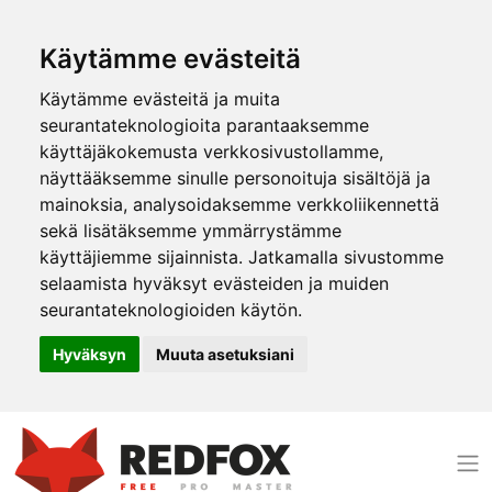
Käytämme evästeitä
Käytämme evästeitä ja muita
seurantateknologioita parantaaksemme
käyttäjäkokemusta verkkosivustollamme,
näyttääksemme sinulle personoituja sisältöjä ja
mainoksia, analysoidaksemme verkkoliikennettä
sekä lisätäksemme ymmärrystämme
käyttäjiemme sijainnista. Jatkamalla sivustomme
selaamista hyväksyt evästeiden ja muiden
seurantateknologioiden käytön.
Hyväksyn
Muuta asetuksiani