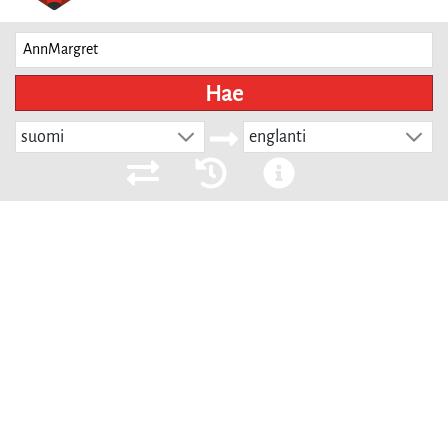
Hae
suomi
englanti