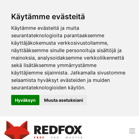
Käytämme evästeitä
Käytämme evästeitä ja muita
seurantateknologioita parantaaksemme
käyttäjäkokemusta verkkosivustollamme,
näyttääksemme sinulle personoituja sisältöjä ja
mainoksia, analysoidaksemme verkkoliikennettä
sekä lisätäksemme ymmärrystämme
käyttäjiemme sijainnista. Jatkamalla sivustomme
selaamista hyväksyt evästeiden ja muiden
seurantateknologioiden käytön.
Hyväksyn
Muuta asetuksiani