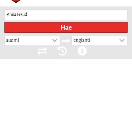
Hae
suomi
englanti