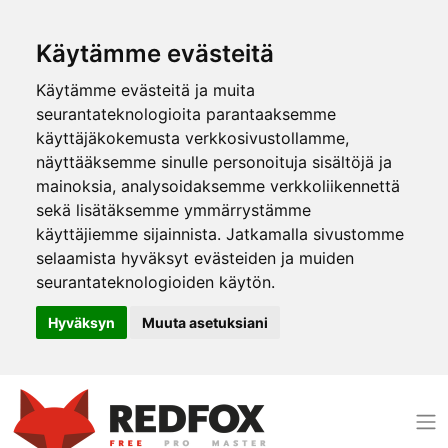
Käytämme evästeitä
Käytämme evästeitä ja muita
seurantateknologioita parantaaksemme
käyttäjäkokemusta verkkosivustollamme,
näyttääksemme sinulle personoituja sisältöjä ja
mainoksia, analysoidaksemme verkkoliikennettä
sekä lisätäksemme ymmärrystämme
käyttäjiemme sijainnista. Jatkamalla sivustomme
selaamista hyväksyt evästeiden ja muiden
seurantateknologioiden käytön.
Hyväksyn
Muuta asetuksiani