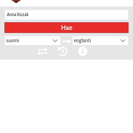
Hae
suomi
englanti