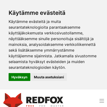
Käytämme evästeitä
Käytämme evästeitä ja muita
seurantateknologioita parantaaksemme
käyttäjäkokemusta verkkosivustollamme,
näyttääksemme sinulle personoituja sisältöjä ja
mainoksia, analysoidaksemme verkkoliikennettä
sekä lisätäksemme ymmärrystämme
käyttäjiemme sijainnista. Jatkamalla sivustomme
selaamista hyväksyt evästeiden ja muiden
seurantateknologioiden käytön.
Hyväksyn
Muuta asetuksiani