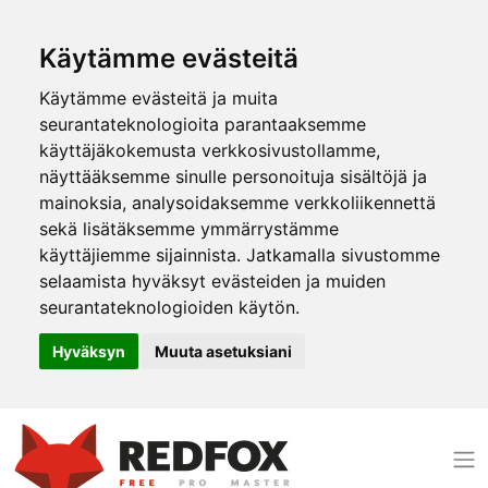
Käytämme evästeitä
Käytämme evästeitä ja muita
seurantateknologioita parantaaksemme
käyttäjäkokemusta verkkosivustollamme,
näyttääksemme sinulle personoituja sisältöjä ja
mainoksia, analysoidaksemme verkkoliikennettä
sekä lisätäksemme ymmärrystämme
käyttäjiemme sijainnista. Jatkamalla sivustomme
selaamista hyväksyt evästeiden ja muiden
seurantateknologioiden käytön.
Hyväksyn
Muuta asetuksiani