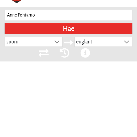
Hae
suomi
englanti