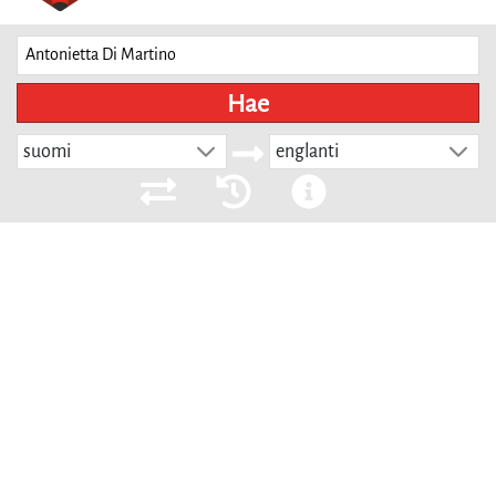
Hae
suomi
englanti