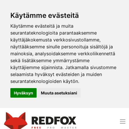
Käytämme evästeitä
Käytämme evästeitä ja muita
seurantateknologioita parantaaksemme
käyttäjäkokemusta verkkosivustollamme,
näyttääksemme sinulle personoituja sisältöjä ja
mainoksia, analysoidaksemme verkkoliikennettä
sekä lisätäksemme ymmärrystämme
käyttäjiemme sijainnista. Jatkamalla sivustomme
selaamista hyväksyt evästeiden ja muiden
seurantateknologioiden käytön.
Hyväksyn
Muuta asetuksiani