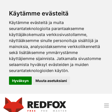
Käytämme evästeitä
Käytämme evästeitä ja muita
seurantateknologioita parantaaksemme
käyttäjäkokemusta verkkosivustollamme,
näyttääksemme sinulle personoituja sisältöjä ja
mainoksia, analysoidaksemme verkkoliikennettä
sekä lisätäksemme ymmärrystämme
käyttäjiemme sijainnista. Jatkamalla sivustomme
selaamista hyväksyt evästeiden ja muiden
seurantateknologioiden käytön.
Hyväksyn
Muuta asetuksiani