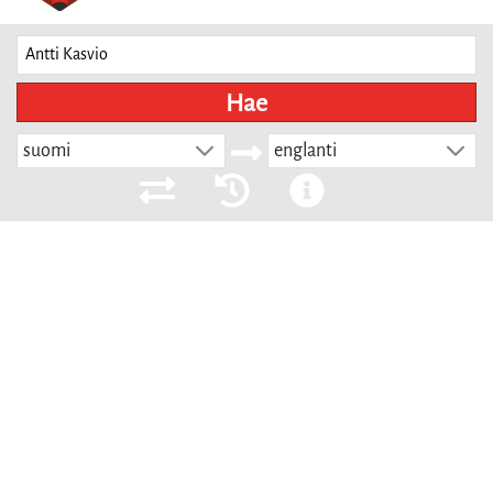
Hae
suomi
englanti