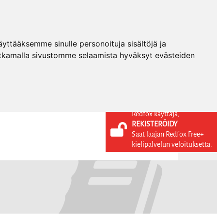
ttääksemme sinulle personoituja sisältöjä ja
tkamalla sivustomme selaamista hyväksyt evästeiden
Redfox käyttäjä,
REKISTERÖIDY
KIELI
KIRJAUDU SISÄÄN
Saat laajan Redfox Free+
REKISTERÖIDY
FI
kielipalvelun veloituksetta.