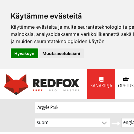
Käytämme evästeitä
Käytämme evästeitä ja muita seurantateknologioita p
mainoksia, analysoidaksemme verkkoliikennettä sekä
ja muiden seurantateknologioiden käytön.
Hyväksyn
Muuta asetuksiani
SANAKIRJA
OPETUS
suomi
engla