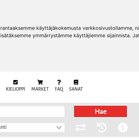
arantaaksemme käyttäjäkokemusta verkkosivustollamme, näy
 lisätäksemme ymmärrystämme käyttäjiemme sijainnista. Ja
KIELIOPPI
MARKET
FAQ
SANAT
Hae
nti