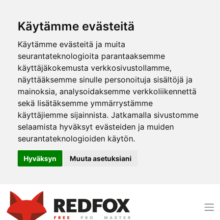
Käytämme evästeitä
Käytämme evästeitä ja muita
seurantateknologioita parantaaksemme
käyttäjäkokemusta verkkosivustollamme,
näyttääksemme sinulle personoituja sisältöjä ja
mainoksia, analysoidaksemme verkkoliikennettä
sekä lisätäksemme ymmärrystämme
käyttäjiemme sijainnista. Jatkamalla sivustomme
selaamista hyväksyt evästeiden ja muiden
seurantateknologioiden käytön.
Hyväksyn
Muuta asetuksiani