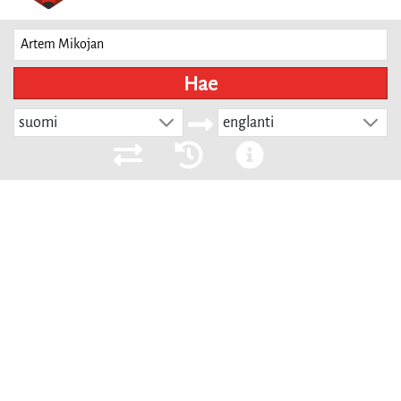
Hae
suomi
englanti