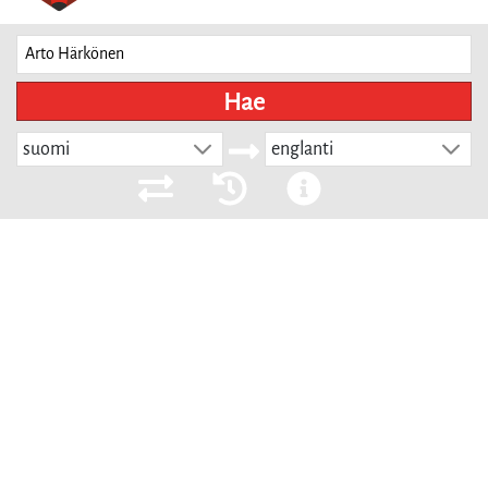
Hae
suomi
englanti