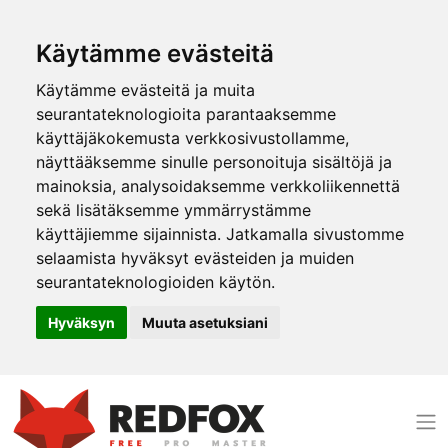
Käytämme evästeitä
Käytämme evästeitä ja muita
seurantateknologioita parantaaksemme
käyttäjäkokemusta verkkosivustollamme,
näyttääksemme sinulle personoituja sisältöjä ja
mainoksia, analysoidaksemme verkkoliikennettä
sekä lisätäksemme ymmärrystämme
käyttäjiemme sijainnista. Jatkamalla sivustomme
selaamista hyväksyt evästeiden ja muiden
seurantateknologioiden käytön.
Hyväksyn
Muuta asetuksiani