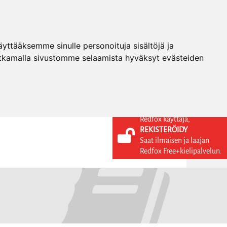
ttääksemme sinulle personoituja sisältöjä ja
tkamalla sivustomme selaamista hyväksyt evästeiden
Redfox käyttäjä,
REKISTERÖIDY
KIELI
KIRJAUDU SISÄÄN
Saat ilmaisen ja laajan
REKISTERÖIDY
FI
Redfox Free+kielipalvelun.