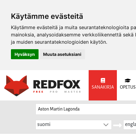
Käytämme evästeitä
Käytämme evästeitä ja muita seurantateknologioita p
mainoksia, analysoidaksemme verkkoliikennettä sekä
ja muiden seurantateknologioiden käytön.
Hyväksyn
Muuta asetuksiani
SANAKIRJA
OPETUS
suomi
engla