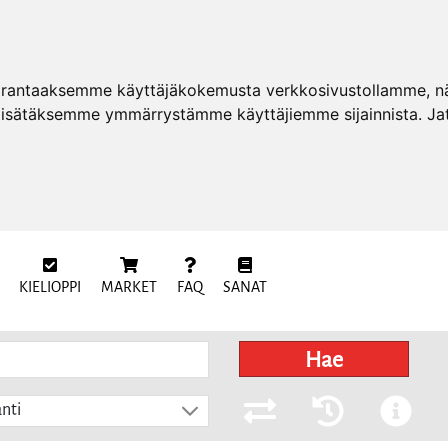
arantaaksemme käyttäjäkokemusta verkkosivustollamme, näy
 lisätäksemme ymmärrystämme käyttäjiemme sijainnista. Ja
KIELIOPPI
MARKET
FAQ
SANAT
Hae
nti