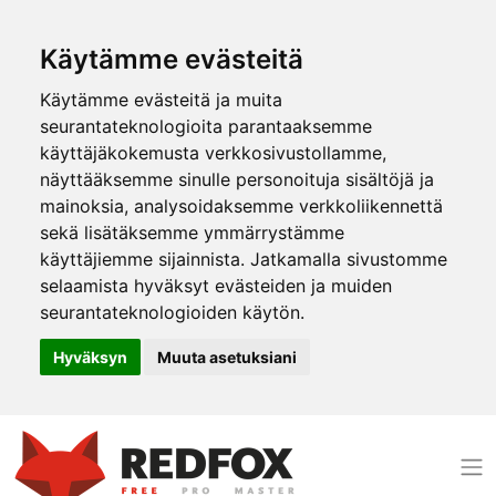
Käytämme evästeitä
Käytämme evästeitä ja muita
seurantateknologioita parantaaksemme
käyttäjäkokemusta verkkosivustollamme,
näyttääksemme sinulle personoituja sisältöjä ja
mainoksia, analysoidaksemme verkkoliikennettä
sekä lisätäksemme ymmärrystämme
käyttäjiemme sijainnista. Jatkamalla sivustomme
selaamista hyväksyt evästeiden ja muiden
seurantateknologioiden käytön.
Hyväksyn
Muuta asetuksiani