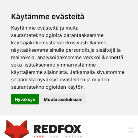
Käytämme evästeitä
Käytämme evästeitä ja muita
seurantateknologioita parantaaksemme
käyttäjäkokemusta verkkosivustollamme,
näyttääksemme sinulle personoituja sisältöjä ja
mainoksia, analysoidaksemme verkkoliikennettä
sekä lisätäksemme ymmärrystämme
käyttäjiemme sijainnista. Jatkamalla sivustomme
selaamista hyväksyt evästeiden ja muiden
seurantateknologioiden käytön.
Hyväksyn
Muuta asetuksiani