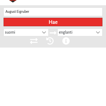
Hae
suomi
englanti