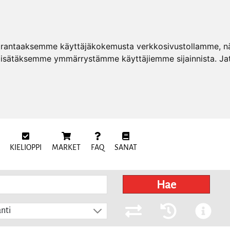
arantaaksemme käyttäjäkokemusta verkkosivustollamme, näy
 lisätäksemme ymmärrystämme käyttäjiemme sijainnista. Ja
KIELIOPPI
MARKET
FAQ
SANAT
Hae
nti