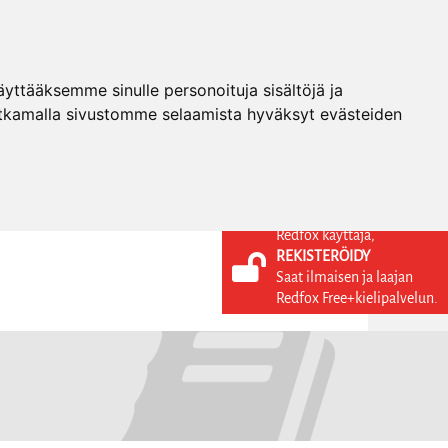
ttääksemme sinulle personoituja sisältöjä ja
tkamalla sivustomme selaamista hyväksyt evästeiden
Redfox käyttäjä,
REKISTERÖIDY
KIELI
KIRJAUDU SISÄÄN
Saat ilmaisen ja laajan
REKISTERÖIDY
FI
Redfox Free+kielipalvelun.