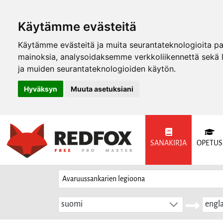
Käytämme evästeitä
Käytämme evästeitä ja muita seurantateknologioita p
mainoksia, analysoidaksemme verkkoliikennettä sekä
ja muiden seurantateknologioiden käytön.
Hyväksyn
Muuta asetuksiani
SANAKIRJA
OPETUS
suomi
engla