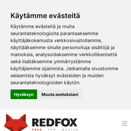
Käytämme evästeitä
Käytämme evästeitä ja muita
seurantateknologioita parantaaksemme
käyttäjäkokemusta verkkosivustollamme,
näyttääksemme sinulle personoituja sisältöjä ja
mainoksia, analysoidaksemme verkkoliikennettä
sekä lisätäksemme ymmärrystämme
käyttäjiemme sijainnista. Jatkamalla sivustomme
selaamista hyväksyt evästeiden ja muiden
seurantateknologioiden käytön.
Hyväksyn
Muuta asetuksiani