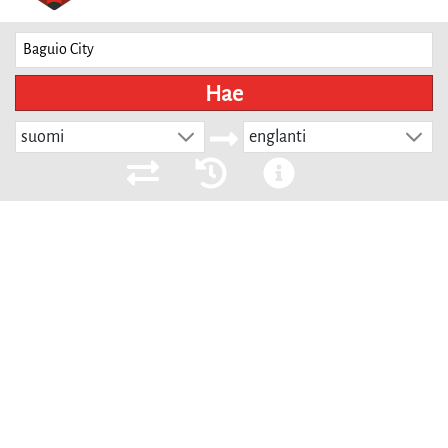
Hae
suomi
englanti