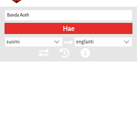
Hae
suomi
englanti