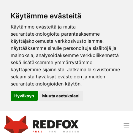
Käytämme evästeitä
Käytämme evästeitä ja muita
seurantateknologioita parantaaksemme
käyttäjäkokemusta verkkosivustollamme,
näyttääksemme sinulle personoituja sisältöjä ja
mainoksia, analysoidaksemme verkkoliikennettä
sekä lisätäksemme ymmärrystämme
käyttäjiemme sijainnista. Jatkamalla sivustomme
selaamista hyväksyt evästeiden ja muiden
seurantateknologioiden käytön.
Hyväksyn
Muuta asetuksiani