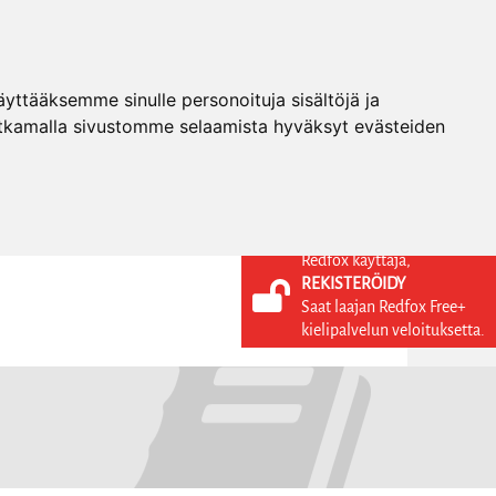
ttääksemme sinulle personoituja sisältöjä ja
tkamalla sivustomme selaamista hyväksyt evästeiden
Redfox käyttäjä,
REKISTERÖIDY
KIELI
KIRJAUDU SISÄÄN
Saat laajan Redfox Free+
REKISTERÖIDY
FI
kielipalvelun veloituksetta.