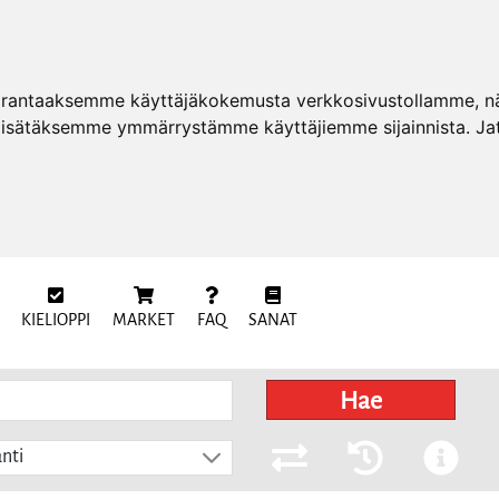
arantaaksemme käyttäjäkokemusta verkkosivustollamme, näy
 lisätäksemme ymmärrystämme käyttäjiemme sijainnista. Ja
KIELIOPPI
MARKET
FAQ
SANAT
Hae
nti