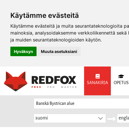
Käytämme evästeitä
Käytämme evästeitä ja muita seurantateknologioita p
mainoksia, analysoidaksemme verkkoliikennettä sekä
ja muiden seurantateknologioiden käytön.
Hyväksyn
Muuta asetuksiani
SANAKIRJA
OPETUS
suomi
engla