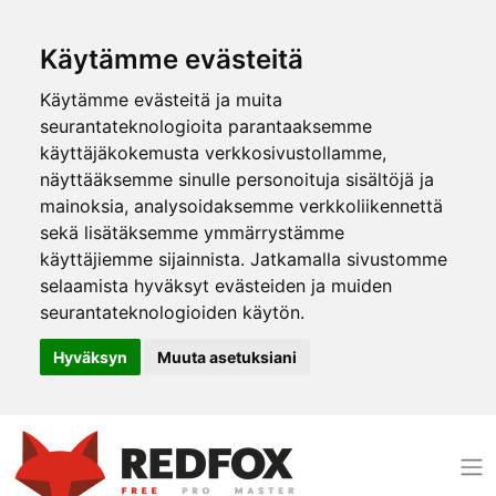
Käytämme evästeitä
Käytämme evästeitä ja muita
seurantateknologioita parantaaksemme
käyttäjäkokemusta verkkosivustollamme,
näyttääksemme sinulle personoituja sisältöjä ja
mainoksia, analysoidaksemme verkkoliikennettä
sekä lisätäksemme ymmärrystämme
käyttäjiemme sijainnista. Jatkamalla sivustomme
selaamista hyväksyt evästeiden ja muiden
seurantateknologioiden käytön.
Hyväksyn
Muuta asetuksiani