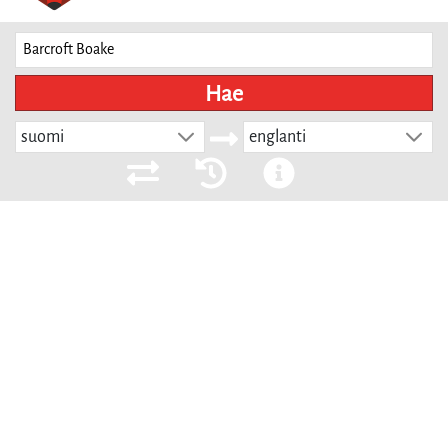
Hae
suomi
englanti