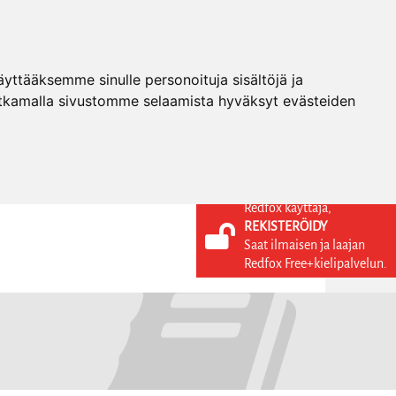
ttääksemme sinulle personoituja sisältöjä ja
tkamalla sivustomme selaamista hyväksyt evästeiden
Redfox käyttäjä,
REKISTERÖIDY
KIELI
KIRJAUDU SISÄÄN
Saat ilmaisen ja laajan
REKISTERÖIDY
FI
Redfox Free+kielipalvelun.