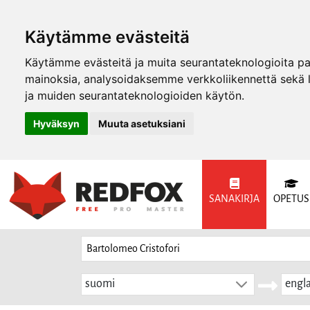
Käytämme evästeitä
Käytämme evästeitä ja muita seurantateknologioita p
mainoksia, analysoidaksemme verkkoliikennettä sekä
ja muiden seurantateknologioiden käytön.
Hyväksyn
Muuta asetuksiani
SANAKIRJA
OPETUS
suomi
engla