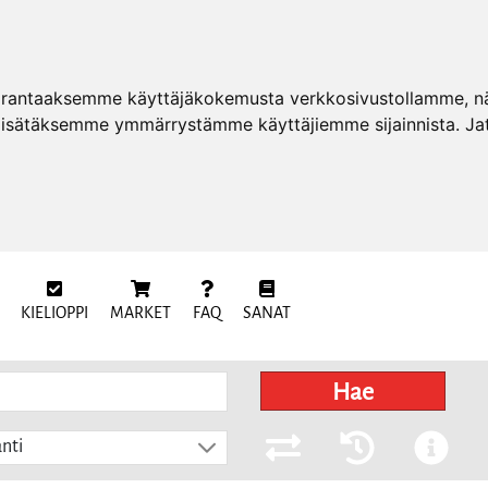
arantaaksemme käyttäjäkokemusta verkkosivustollamme, näy
 lisätäksemme ymmärrystämme käyttäjiemme sijainnista. Ja
KIELIOPPI
MARKET
FAQ
SANAT
Hae
nti