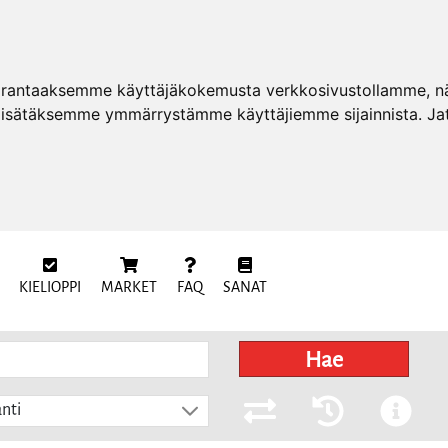
arantaaksemme käyttäjäkokemusta verkkosivustollamme, näy
 lisätäksemme ymmärrystämme käyttäjiemme sijainnista. Ja
KIELIOPPI
MARKET
FAQ
SANAT
Hae
nti