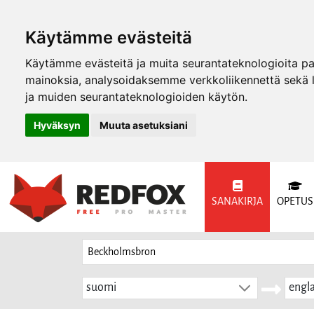
Käytämme evästeitä
Käytämme evästeitä ja muita seurantateknologioita p
mainoksia, analysoidaksemme verkkoliikennettä sekä
ja muiden seurantateknologioiden käytön.
Hyväksyn
Muuta asetuksiani
SANAKIRJA
OPETUS
suomi
engla