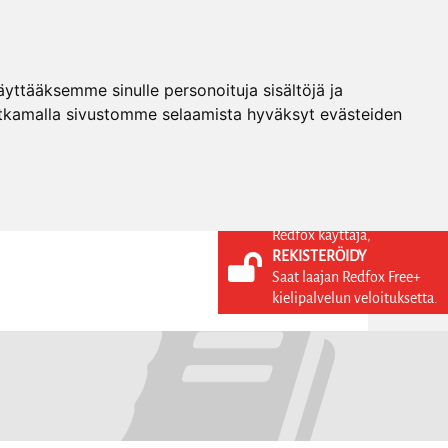
ttääksemme sinulle personoituja sisältöjä ja
tkamalla sivustomme selaamista hyväksyt evästeiden
Redfox käyttäjä,
REKISTERÖIDY
KIELI
KIRJAUDU SISÄÄN
Saat laajan Redfox Free+
REKISTERÖIDY
FI
kielipalvelun veloituksetta.