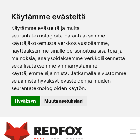
Käytämme evästeitä
Käytämme evästeitä ja muita
seurantateknologioita parantaaksemme
käyttäjäkokemusta verkkosivustollamme,
näyttääksemme sinulle personoituja sisältöjä ja
mainoksia, analysoidaksemme verkkoliikennettä
sekä lisätäksemme ymmärrystämme
käyttäjiemme sijainnista. Jatkamalla sivustomme
selaamista hyväksyt evästeiden ja muiden
seurantateknologioiden käytön.
Hyväksyn
Muuta asetuksiani