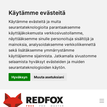
Käytämme evästeitä
Käytämme evästeitä ja muita
seurantateknologioita parantaaksemme
käyttäjäkokemusta verkkosivustollamme,
näyttääksemme sinulle personoituja sisältöjä ja
mainoksia, analysoidaksemme verkkoliikennettä
sekä lisätäksemme ymmärrystämme
käyttäjiemme sijainnista. Jatkamalla sivustomme
selaamista hyväksyt evästeiden ja muiden
seurantateknologioiden käytön.
Hyväksyn
Muuta asetuksiani