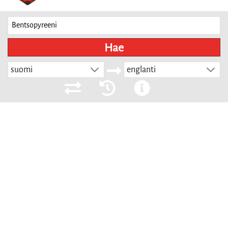
Hae
suomi
englanti