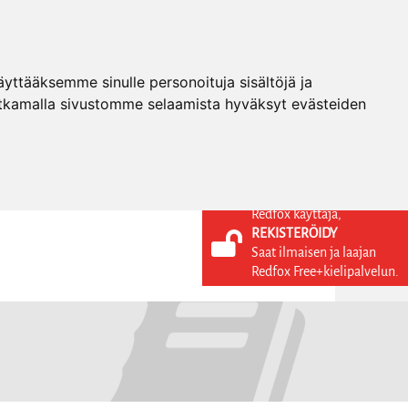
ttääksemme sinulle personoituja sisältöjä ja
tkamalla sivustomme selaamista hyväksyt evästeiden
Redfox käyttäjä,
REKISTERÖIDY
KIELI
KIRJAUDU SISÄÄN
Saat ilmaisen ja laajan
REKISTERÖIDY
FI
Redfox Free+kielipalvelun.