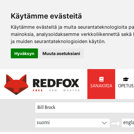
Käytämme evästeitä
Käytämme evästeitä ja muita seurantateknologioita p
mainoksia, analysoidaksemme verkkoliikennettä sekä
ja muiden seurantateknologioiden käytön.
Hyväksyn
Muuta asetuksiani
SANAKIRJA
OPETUS
suomi
engla