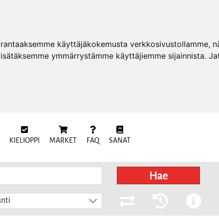
arantaaksemme käyttäjäkokemusta verkkosivustollamme, näy
 lisätäksemme ymmärrystämme käyttäjiemme sijainnista. Ja
KIELIOPPI
MARKET
FAQ
SANAT
Hae
nti